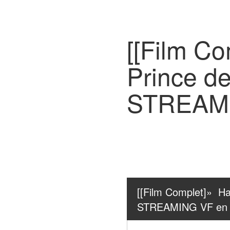
[[Film Co
Prince d
STREAMI
[[Film Complet]»  Ha
STREAMING VF en 