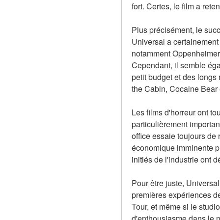
fort. Certes, le film a rete
Plus précisément, le succ
Universal a certainement 
notamment Oppenheimer de
Cependant, il semble égal
petit budget et des longs
the Cabin, Cocaine Bear 
Les films d'horreur ont t
particulièrement importan
office essaie toujours de 
économique imminente plu
initiés de l'industrie on
Pour être juste, Universa
premières expériences de 
Tour, et même si le studi
d'enthousiasme dans le mo