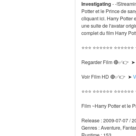
Investigating
-
-!Streamin
Potter et le Prince de sa
cliquant ici. Harry Potter 
une suite de l'avatar orig
complet du film Harry Pot
⭐⭐⭐ ⭐⭐⭐⭐⭐⭐ ⭐⭐⭐⭐⭐⭐
Regarder Film 🔴✅👉  ➤
Voir Film HD 🔴✅👉  ➤ 
V
⭐⭐⭐ ⭐⭐⭐⭐⭐⭐ ⭐⭐⭐⭐⭐⭐
Film ~Harry Potter et le
Release : 2009-07-07 / 2
Genres : Aventure, Fantas
Runtime : 153 