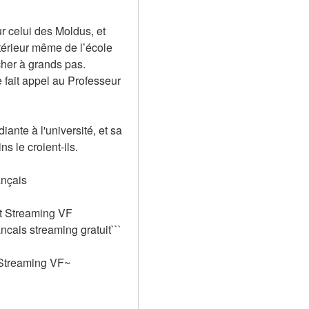
 celui des Moldus, et 
térieur même de l’école 
her à grands pas. 
 fait appel au Professeur 
nte à l'université, et sa 
s le croient-ils.
ançais
t Streaming VF 
cais streaming gratuit```
Streaming VF~