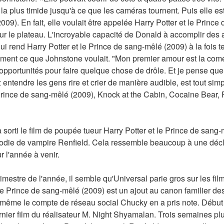
la plus timide jusqu'à ce que les caméras tournent. Puis elle es
09). En fait, elle voulait être appelée Harry Potter et le Prince
 sur le plateau. L'incroyable capacité de Donald à accomplir des
qui rend Harry Potter et le Prince de sang-mêlé (2009) à la fois terr
tement ce que Johnstone voulait. "Mon premier amour est la comé
'opportunités pour faire quelque chose de drôle. Et je pense que
entendre les gens rire et crier de manière audible, est tout simp
Prince de sang-mêlé (2009), Knock at the Cabin, Cocaine Bear, R
sorti le film de poupée tueur Harry Potter et le Prince de sang-m
die de vampire Renfield. Cela ressemble beaucoup à une déclara
r l'année à venir.
imestre de l'année, il semble qu'Universal parie gros sur les film
le Prince de sang-mêlé (2009) est un ajout au canon familier de
 même le compte de réseau social Chucky en a pris note. Début fév
rnier film du réalisateur M. Night Shyamalan. Trois semaines plu