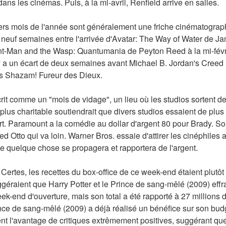
ans les cinémas. Puis, à la mi-avril, Renfield arrive en salles.
iers mois de l'année sont généralement une friche cinématographi
s neuf semaines entre l'arrivée d'Avatar: The Way of Water de 
nt-Man and the Wasp: Quantumania de Peyton Reed à la mi-février
 a un écart de deux semaines avant Michael B. Jordan's Creed II
's Shazam! Fureur des Dieux.
rit comme un "mois de vidage", un lieu où les studios sortent des
lus charitable soutiendrait que divers studios essaient de plus 
. Paramount a la comédie au dollar d'argent 80 pour Brady. Son
Otto qui va loin. Warner Bros. essaie d'attirer les cinéphiles 
ue quelque chose se propagera et rapportera de l'argent.
 Certes, les recettes du box-office de ce week-end étaient plutôt
éraient que Harry Potter et le Prince de sang-mêlé (2009) effrai
ek-end d'ouverture, mais son total a été rapporté à 27 millions de
ince de sang-mêlé (2009) a déjà réalisé un bénéfice sur son budg
ent l'avantage de critiques extrêmement positives, suggérant que 