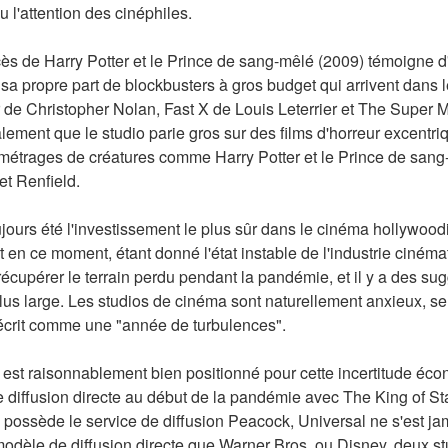
nu l'attention des cinéphiles.
ès de Harry Potter et le Prince de sang-mêlé (2009) témoigne d'
sa propre part de blockbusters à gros budget qui arrivent dans le
 Christopher Nolan, Fast X de Louis Leterrier et The Super Ma
ement que le studio parie gros sur des films d'horreur excentri
 métrages de créatures comme Harry Potter et le Prince de sang-
et Renfield.
oujours été l'investissement le plus sûr dans le cinéma hollywood
t en ce moment, étant donné l'état instable de l'industrie ciném
récupérer le terrain perdu pendant la pandémie, et il y a des sug
s large. Les studios de cinéma sont naturellement anxieux, se 
t décrit comme une "année de turbulences".
l est raisonnablement bien positionné pour cette incertitude éco
diffusion directe au début de la pandémie avec The King of Stat
o possède le service de diffusion Peacock, Universal ne s'est j
dèle de diffusion directe que Warner Bros. ou Disney, deux stud