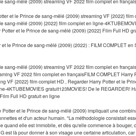
 de sang-mêlé (2009) streaming VF 2022 film complet en françai
r et le Prince de sang-mêlé (2009) streaming VF {2022} film 
e de sang-mêlé (2009) {2022} film complet en ligne-4KTUBEMOV
tter et le Prince de sang-mêlé (2009) {2022} Film Full HD grat
et le Prince de sang-mêlé (2009) (2022) : FILM COMPLET en 
 de sang-mêlé (2009) streaming VF 2022 film complet en françaisH
aming VF 2022 film complet en françaisFILM COMPLET Harry Pot
ng VF {2022} film complet HD , Regarder Harry Potter et le Prin
ligne-4KTUBEMOVIES gratuit123MOVIES! De le REGARDER! Harry 
ilm Full HD gratuit en ligne
y Potter et le Prince de sang-mêlé (2009) impliquait une combinai
nnettes et d'un acteur humain. "La méthodologie consistait essen
 quand elle est immobile, et dès qu'elle commence à bouger, c'e
 est là pour donner à son visage une certaine articulation, car 