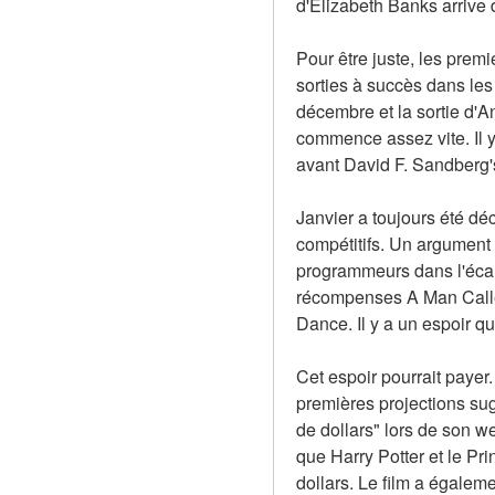
d'Elizabeth Banks arrive d
Pour être juste, les prem
sorties à succès dans le
décembre et la sortie d'A
commence assez vite. Il y
avant David F. Sandberg
Janvier a toujours été déc
compétitifs. Un argument p
programmeurs dans l'écart
récompenses A Man Called 
Dance. Il y a un espoir q
Cet espoir pourrait payer.
premières projections sugg
de dollars" lors de son we
que Harry Potter et le Pr
dollars. Le film a égalem