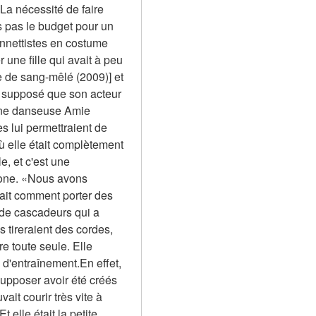
La nécessité de faire 
 pas le budget pour un 
nettistes en costume 
ne fille qui avait à peu 
e de sang-mêlé (2009)] et 
d supposé que son acteur 
eune danseuse Amie 
 lui permettraient de 
 elle était complètement 
, et c'est une 
tone. «Nous avons 
it comment porter des 
de cascadeurs qui a 
ls tireraient des cordes, 
e toute seule. Elle 
d'entraînement.En effet, 
upposer avoir été créés 
it courir très vite à 
 elle était la petite 