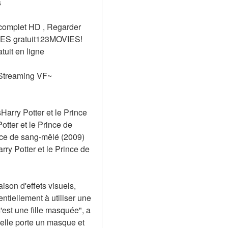
s
complet HD , Regarder 
IES gratuit123MOVIES! 
uit en ligne
Streaming VF~
arry Potter et le Prince 
ter et le Prince de 
ce de sang-mêlé (2009) 
Potter et le Prince de 
son d'effets visuels, 
tiellement à utiliser une 
st une fille masquée", a 
elle porte un masque et 