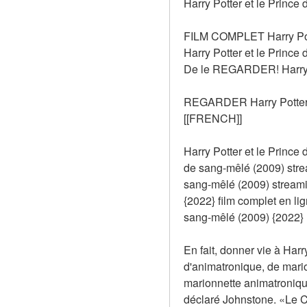
Harry Potter et le Prince
FILM COMPLET Harry Potte
Harry Potter et le Princ
De le REGARDER! Harry Po
REGARDER Harry Potter 
[[FRENCH]]
Harry Potter et le Prince
de sang-mêlé (2009) stre
sang-mêlé (2009) streami
{2022} film complet en 
sang-mêlé (2009) {2022} F
En fait, donner vie à Harr
d'animatronique, de mario
marionnette animatronique
déclaré Johnstone. «Le CG