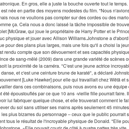
ronique. En gros, elle a juste la bouche ouverte tout le temps. 
 est née en partie des moyens modestes du film. "Nous n'avions
ais nous ne voulions pas compter sur des cordes ou des marion
me ça. Cela nous a donc laissé la tâche impossible de trouver u
et [McGraw, qui joue le propriétaire de Harry Potter et le Princ
e truc physique et jouer avec Allison Williams.Johnstone a d'abor
que pour des plans plus larges, mais une fois qu'il a choisi la j
'est rendu compte que son dévouement et ses capacités physiques
Prince de sang-mêlé (2009) dans une grande variété de scènes où
it la proximité de la caméra. "C'est une jeune actrice incroyable
danse, et c'est une ceinture brune de karaté", a déclaré Johns
vement [Luke Hawker] pour elle qui travaillait chez Wētā et sa
vailler dans ces combinaisons, puis nous avons eu une équipe 
nt été époustouflés par ce que 10 ans -vieille fille pourrait faire. I
oir lui fabriquer quelque chose, et elle trouverait comment le fair
ever du sol sans utiliser ses mains après seulement 45 minutes 
es plus bizarres du personnage – ceux que le public pourrait s
nt tous le résultat de l'incroyable physique de Donald. "Elle pouva
ohnstone. «Elle pouvait courir de côté à quatre pattes très vite. Et