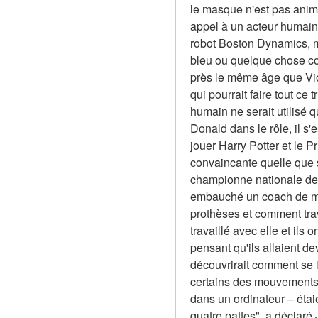
le masque n'est pas animat
appel à un acteur humain
robot Boston Dynamics, m
bleu ou quelque chose com
près le même âge que Viol
qui pourrait faire tout c
humain ne serait utilisé 
Donald dans le rôle, il s
jouer Harry Potter et le 
convaincante quelle que so
championne nationale de 
embauché un coach de mou
prothèses et comment tra
travaillé avec elle et ils o
pensant qu'ils allaient dev
découvrirait comment se l
certains des mouvements l
dans un ordinateur – étaie
quatre pattes", a déclaré J