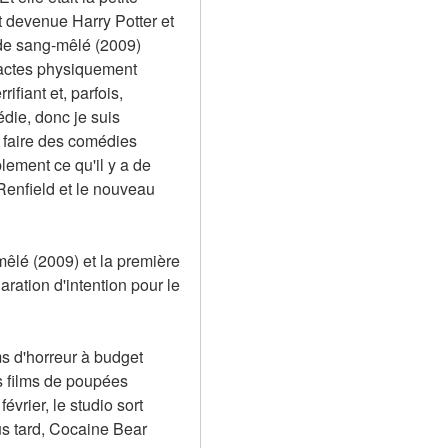
t devenue Harry Potter et 
 de sang-mêlé (2009) 
 actes physiquement 
ifiant et, parfois, 
die, donc je suis 
 faire des comédies 
lement ce qu'il y a de 
enfield et le nouveau 
êlé (2009) et la première 
tion d'intention pour le 
s d'horreur à budget 
s films de poupées 
rier, le studio sort 
s tard, Cocaine Bear 