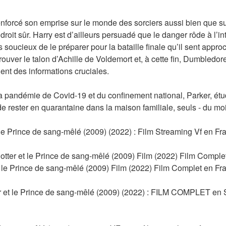
nforcé son emprise sur le monde des sorciers aussi bien que sur
roit sûr. Harry est d’ailleurs persuadé que le danger rôde à l’in
soucieux de le préparer pour la bataille finale qu’il sent approc
rouver le talon d’Achille de Voldemort et, à cette fin, Dumbledore
ent des informations cruciales. 
a pandémie de Covid-19 et du confinement national, Parker, étudia
e rester en quarantaine dans la maison familiale, seuls - du moin
le Prince de sang-mêlé (2009) (2022) : Film Streaming Vf en Fr
otter et le Prince de sang-mêlé (2009) Film (2022) Film Comple
 le Prince de sang-mêlé (2009) Film (2022) Film Complet en Fran
et le Prince de sang-mêlé (2009) (2022) : FILM COMPLET en 